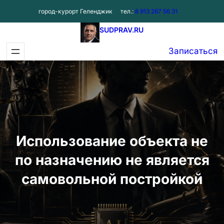
Перейти
город-курорт Геленджик
тел.:
8 913 267 56 31
к
SUDPRAV.RU
содержимому
Записаться
Использование объекта не
по назначению не является
самовольной постройкой